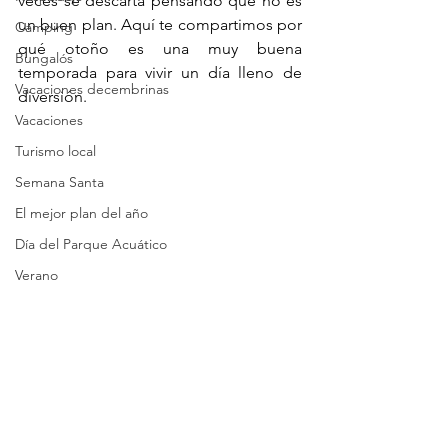
veces se descarta pensando que no es 
un buen plan. Aquí te compartimos por 
Camping
qué otoño es una muy buena 
Bungalós
temporada para vivir un día lleno de 
Vacaciones decembrinas
diversión.
Vacaciones
Turismo local
Semana Santa
El mejor plan del año
Día del Parque Acuático
Verano