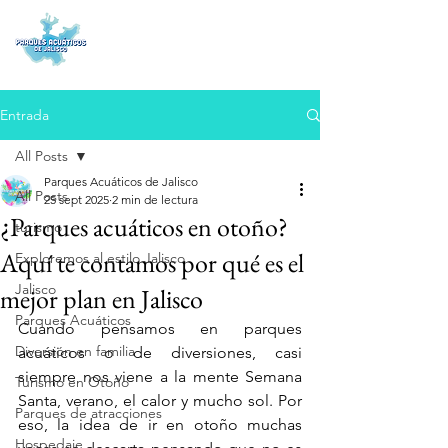
Entrada
All Posts
Parques Acuáticos de Jalisco
All Posts
25 sept 2025
2 min de lectura
¿Parques acuáticos en otoño?
turismo
Aquí te contamos por qué es el
Exploremos al estilo Jalisco
Jalisco
mejor plan en Jalisco
Parques Acuáticos
Cuando pensamos en parques 
Diversión en familia
acuáticos o de diversiones, casi 
siempre nos viene a la mente Semana 
Turismo en Otoño
Santa, verano, el calor y mucho sol. Por 
Parques de atracciones
eso, la idea de ir en otoño muchas 
Hospedaje