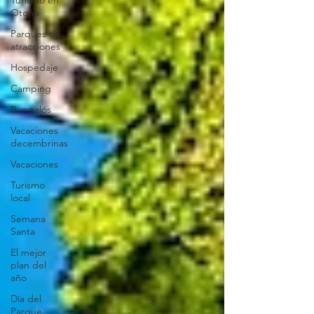
Turismo en
Otoño
Parques de
atracciones
Hospedaje
Camping
Bungalós
Vacaciones
decembrinas
Vacaciones
Turismo
local
Semana
Santa
El mejor
plan del
año
Día del
Parque