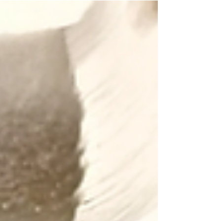
el turismo familiar, promover la convivencia y
fortalecer la industria recreativa del estado. Rueda
de prensa en la Secretaría de Turismo de Jalisco El
próximo domingo 7 de junio de 2026, ocho
parques acuáticos ofrecerán entradas al 50% de
descuento, brindando a miles de familias la
oportunidad de disfrutar una experiencia única a
un