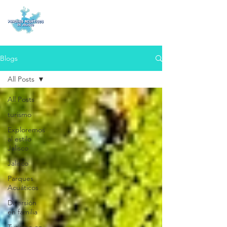
Blogs
All Posts
All Posts
turismo
Exploremos
al estilo
Jalisco
Jalisco
Parques
Acuáticos
Diversión
en familia