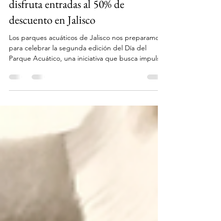
Parques Acuáticos de Jalisco
28 may
2 min de lectura
Vuelve el Día del Parque Acuático:
disfruta entradas al 50% de
descuento en Jalisco
Los parques acuáticos de Jalisco nos preparamos
para celebrar la segunda edición del Día del
Parque Acuático, una iniciativa que busca impulsar
el turismo familiar, promover la convivencia y
fortalecer la industria recreativa del estado. Rueda
de prensa en la Secretaría de Turismo de Jalisco El
próximo domingo 7 de junio de 2026, ocho
parques acuáticos ofrecerán entradas al 50% de
descuento, brindando a miles de familias la
oportunidad de disfrutar una experiencia única a
un