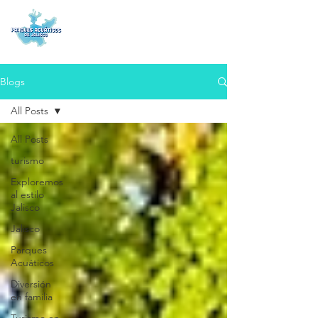
Blogs
All Posts
All Posts
turismo
Exploremos
al estilo
Jalisco
Jalisco
Parques
Acuáticos
Diversión
en familia