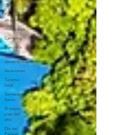
Turismo en
Otoño
Parques de
atracciones
Hospedaje
Camping
Bungalós
Vacaciones
decembrinas
Vacaciones
Turismo
local
Semana
Santa
El mejor
plan del
año
Día del
Parque