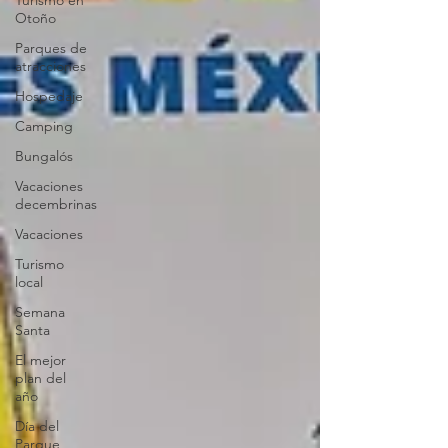
Turismo en
Otoño
Parques de
atracciones
Hospedaje
Camping
Bungalós
Vacaciones
decembrinas
Vacaciones
Turismo
local
Semana
Santa
El mejor
plan del
año
Día del
Parque