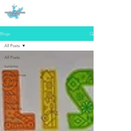
Blogs
All Posts
All Posts
turismo
Exploremos
al estilo
Jalisco
Jalisco
Parques
Acuáticos
Diversión
en familia