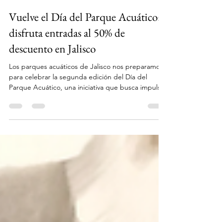
Parques Acuáticos de Jalisco
28 may
2 min de lectura
Vuelve el Día del Parque Acuático:
disfruta entradas al 50% de
descuento en Jalisco
Los parques acuáticos de Jalisco nos preparamos
para celebrar la segunda edición del Día del
Parque Acuático, una iniciativa que busca impulsar
el turismo familiar, promover la convivencia y
fortalecer la industria recreativa del estado. Rueda
de prensa en la Secretaría de Turismo de Jalisco El
próximo domingo 7 de junio de 2026, ocho
parques acuáticos ofrecerán entradas al 50% de
descuento, brindando a miles de familias la
oportunidad de disfrutar una experiencia única a
un