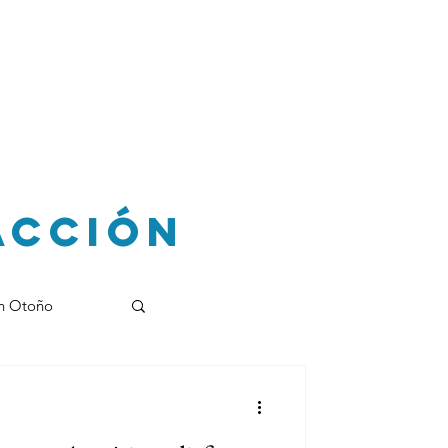
 Aventura
Blogs
Acción
en Otoño
smo local