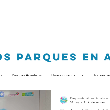
Parques Acuáticos
Parques de
s Parques en 
co
Parques Acuáticos
Diversión en familia
Turismo 
Bungalós
Vacaciones decembrinas
Vacaciones
Turi
Parques Acuáticos de Jalisco
28 may
2 min de lectura