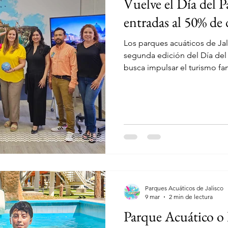
Vuelve el Día del P
ue Acuático
Verano
entradas al 50% de 
Los parques acuáticos de Jal
segunda edición del Día del 
busca impulsar el turismo fam
fortalecer la industria recre
Secretaría de Turismo de Ja
de 2026, ocho parques acuát
descuento, brindando a mile
disfrutar una experiencia úni
Parques Acuáticos de Jalisco
9 mar
2 min de lectura
Parque Acuático o 