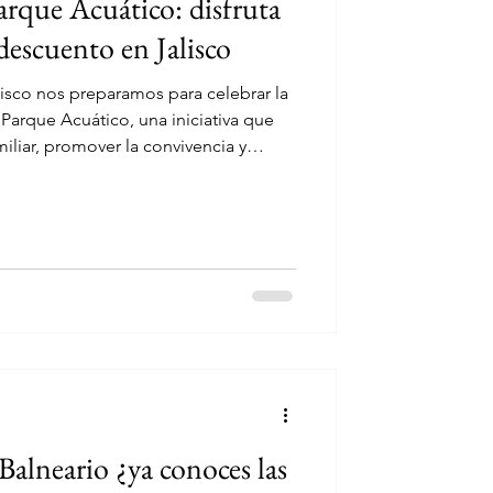
arque Acuático: disfruta
descuento en Jalisco
isco nos preparamos para celebrar la
Parque Acuático, una iniciativa que
iliar, promover la convivencia y
ativa del estado. Rueda de prensa en la
lisco El próximo domingo 7 de junio
icos ofrecerán entradas al 50% de
s de familias la oportunidad de
ca a un
Balneario ¿ya conoces las