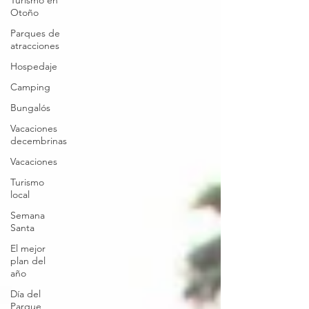
Turismo en
Otoño
Parques de
atracciones
Hospedaje
Camping
Bungalós
Vacaciones
decembrinas
Vacaciones
Turismo
local
Semana
Santa
El mejor
plan del
año
Día del
Parque